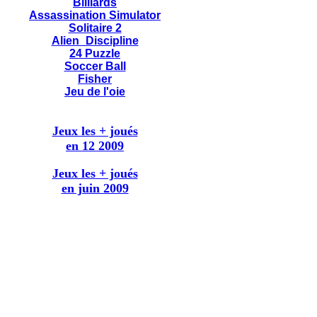
Billiards
Assassination Simulator
Solitaire 2
Alien_Discipline
24 Puzzle
Soccer Ball
Fisher
Jeu de l'oie
Jeux les + joués
en 12 2009
Jeux les + joués
en juin 2009