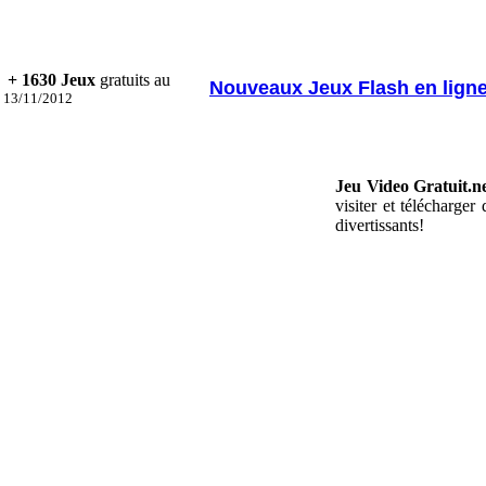
+ 1630 Jeux
gratuits au
Nouveaux Jeux Flash en lign
13/11/2012
Jeu Video Gratuit.n
visiter et télécharg
divertissants!