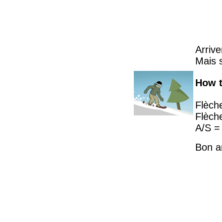
Arrive
Mais 
How t
Flèch
Flèch
A/S = 
Bon 