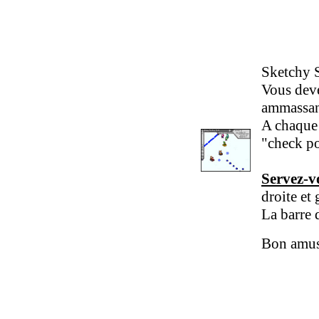
Sketchy S
Vous deve
ammassant
A chaque 
"check po
Servez-vo
droite et
La barre 
Bon amu