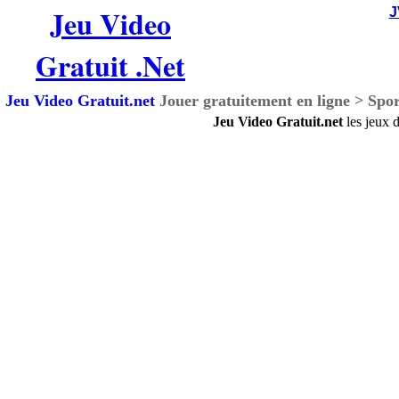
Jeu Video
Gratuit .Net
Jeu Video Gratuit.net
Jouer gratuitement en ligne > Spor
Jeu Video Gratuit.net
les jeux d